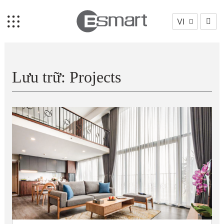
VI
Lưu trữ:
Projects
Trang chủ
Về chúng tôi
Bộ sưu tập
Dự án
Chúng tôi là ai