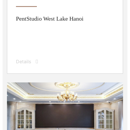
Tin tức
Liên hệ
PentStudio West Lake Hanoi
TÌM KIẾM
Details
Thay đổi
Ngôn ngữ
VI