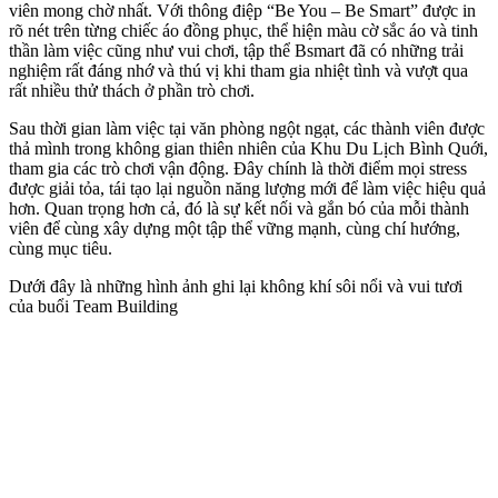
viên mong chờ nhất. Với thông điệp “Be You – Be Smart” được in
rõ nét trên từng chiếc áo đồng phục, thể hiện màu cờ sắc áo và tinh
thần làm việc cũng như vui chơi, tập thể Bsmart đã có những trải
nghiệm rất đáng nhớ và thú vị khi tham gia nhiệt tình và vượt qua
rất nhiều thử thách ở phần trò chơi.
Sau thời gian làm việc tại văn phòng ngột ngạt, các thành viên được
thả mình trong không gian thiên nhiên của Khu Du Lịch Bình Quới,
tham gia các trò chơi vận động. Đây chính là thời điểm mọi stress
được giải tỏa, tái tạo lại nguồn năng lượng mới để làm việc hiệu quả
hơn. Quan trọng hơn cả, đó là sự kết nối và gắn bó của mỗi thành
viên để cùng xây dựng một tập thể vững mạnh, cùng chí hướng,
cùng mục tiêu.
Dưới đây là những hình ảnh ghi lại không khí sôi nổi và vui tươi
của buổi Team Building