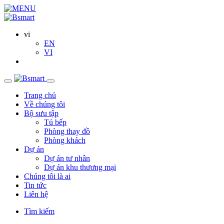
vi
EN
VI
Trang chủ
Về chúng tôi
Bộ sưu tập
Tủ bếp
Phòng thay đồ
Phòng khách
Dự án
Dự án tư nhân
Dự án khu thương mại
Chúng tôi là ai
Tin tức
Liên hệ
Tìm kiếm