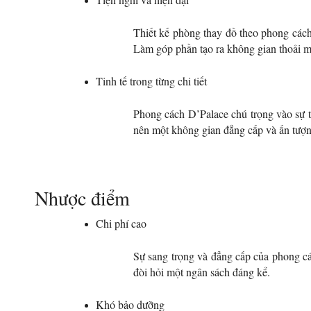
Thiết kế phòng thay đồ theo phong cách
Làm góp phần tạo ra không gian thoải má
Tinh tế trong từng chi tiết
Phong cách D’Palace chú trọng vào sự tin
nên một không gian đẳng cấp và ấn tượn
Trang chủ
Nhược điểm
Về chúng tôi
Chi phí cao
Bộ sưu tập
Sự sang trọng và đẳng cấp của phong các
đòi hỏi một ngân sách đáng kể.
Dự án
Khó bảo dưỡng