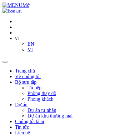
Mở
vi
EN
VI
Trang chủ
Về chúng tôi
Bộ sưu tập
Tủ bếp
Phòng thay đồ
Phòng khách
Dự án
Dự án tư nhân
Dự án khu thương mại
Chúng tôi là ai
Tin tức
Liên hệ