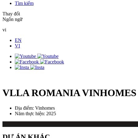
Tìm kiếm
Thay đổi
Ngôn ngữ
vi
EN
VI
VLLA ROMANIA VINHOMES
Địa điểm:
Vinhomes
Năm thực hiện:
2025
DỰ ÁN KHÁC