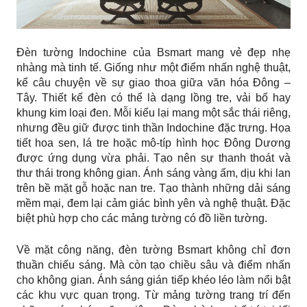
Đèn tường Indochine của Bsmart mang vẻ đẹp nhẹ
nhàng mà tinh tế. Giống như một điểm nhấn nghệ thuật,
kể câu chuyện về sự giao thoa giữa văn hóa Đông –
Tây. Thiết kế đèn có thể là dạng lồng tre, vải bố hay
khung kim loại đen. Mỗi kiểu lại mang một sắc thái riêng,
nhưng đều giữ được tinh thần Indochine đặc trưng. Họa
tiết hoa sen, lá tre hoặc mô-típ hình học Đông Dương
được ứng dụng vừa phải. Tạo nên sự thanh thoát và
thư thái trong không gian. Ánh sáng vàng ấm, dịu khi lan
trên bề mặt gỗ hoặc nan tre. Tạo thành những dải sáng
mềm mại, đem lại cảm giác bình yên và nghệ thuật. Đặc
biệt phù hợp cho các mảng tường có đồ liền tường.
Về mặt công năng, đèn tường Bsmart không chỉ đơn
thuần chiếu sáng. Mà còn tạo chiều sâu và điểm nhấn
cho không gian. Ánh sáng gián tiếp khéo léo làm nổi bật
các khu vực quan trọng. Từ mảng tường trang trí đến