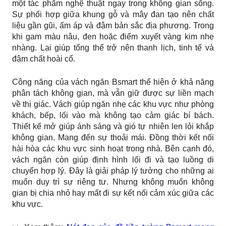
một tác phẩm nghệ thuật ngay trong không gian sống.
Sự phối hợp giữa khung gỗ và mây đan tạo nên chất
liệu gần gũi, ấm áp và đậm bản sắc địa phương. Trong
khi gam màu nâu, đen hoặc điểm xuyết vàng kim nhẹ
nhàng. Lại giúp tổng thể trở nên thanh lịch, tinh tế và
đậm chất hoài cổ.
Công năng của vách ngăn Bsmart thể hiện ở khả năng
phân tách không gian, mà vẫn giữ được sự liền mạch
về thị giác. Vách giúp ngăn nhẹ các khu vực như phòng
khách, bếp, lối vào mà không tạo cảm giác bí bách.
Thiết kế mở giúp ánh sáng và gió tự nhiên len lỏi khắp
không gian. Mang đến sự thoải mái. Đồng thời kết nối
hài hòa các khu vực sinh hoạt trong nhà. Bên cạnh đó,
vách ngăn còn giúp định hình lối đi và tạo luồng di
chuyển hợp lý. Đây là giải pháp lý tưởng cho những ai
muốn duy trì sự riêng tư. Nhưng không muốn không
gian bị chia nhỏ hay mất đi sự kết nối cảm xúc giữa các
khu vực.