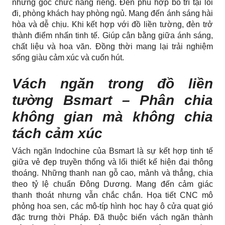
những góc chức năng riêng. Đèn phù hợp bố trí tại lối
đi, phòng khách hay phòng ngủ. Mang đến ánh sáng hài
hòa và dễ chịu. Khi kết hợp với đồ liền tường, đèn trở
thành điểm nhấn tinh tế. Giúp cân bằng giữa ánh sáng,
chất liệu và hoa văn. Đồng thời mang lại trải nghiệm
sống giàu cảm xúc và cuốn hút.
Vách ngăn trong đồ liền
tường Bsmart – Phân chia
không gian mà không chia
tách cảm xúc
Vách ngăn Indochine của Bsmart là sự kết hợp tinh tế
giữa vẻ đẹp truyền thống và lối thiết kế hiện đại thông
thoáng. Những thanh nan gỗ cao, mảnh và thẳng, chia
theo tỷ lệ chuẩn Đông Dương. Mang đến cảm giác
thanh thoát nhưng vẫn chắc chắn. Họa tiết CNC mô
phỏng hoa sen, các mô-típ hình học hay ô cửa quạt gió
đặc trưng thời Pháp. Đã thuộc biến vách ngăn thành