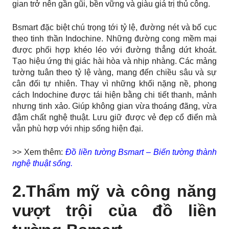
gian trở nên gần gũi, bền vững và giàu giá trị thủ công.
Bsmart đặc biệt chú trọng tới tỷ lệ, đường nét và bố cục
theo tinh thần Indochine. Những đường cong mềm mại
được phối hợp khéo léo với đường thẳng dứt khoát.
Tạo hiệu ứng thị giác hài hòa và nhịp nhàng. Các mảng
tường tuân theo tỷ lệ vàng, mang đến chiều sâu và sự
cân đối tự nhiên. Thay vì những khối nặng nề, phong
cách Indochine được tái hiện bằng chi tiết thanh, mảnh
nhưng tinh xảo. Giúp không gian vừa thoáng đãng, vừa
đậm chất nghệ thuật. Lưu giữ được vẻ đẹp cổ điển mà
vẫn phù hợp với nhịp sống hiện đại.
>> Xem thêm:
Đồ liền tường Bsmart – Biến tường thành
nghệ thuật sống.
2.Thẩm mỹ và công năng
vượt trội của đồ liền