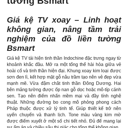
tường Bsmart
Giá kệ TV xoay – Linh hoạt
không gian, nâng tầm trải
nghiệm của đồ liền tường
Bsmart
Giá kệ TV tái hiện tinh thần Indochine đặc trưng ngay từ
khoảnh khắc đầu. Mở ra một tổng thể hài hòa giữa vẻ
hoài cổ và tinh thần hiện đại. Khung xoay kim loại được
sơn đen lì, kết hợp mặt gỗ nâu trầm tạo nên vẻ đẹp vừa
mạnh mẽ. Vừa đậm chât tinh thần Đông Dương. Hai
bên mảng tường được ốp nan gỗ dọc hoặc mô-típ cánh
sen. Tạo nên điểm nhấn mềm mại và đầy tính nghệ
thuật. Những đường bo cong mô phỏng phong cách
Pháp thuộc được xử lý tinh tế. Giúp thiết kế trở nên
uyển chuyển và thanh lịch. Tone màu vàng kim mờ
được điểm xuyết ở một số chi tiết nhỏ. Đủ để mang lại
sự ấm áp và chiều sâu thị giác cho tổng thể không gian.