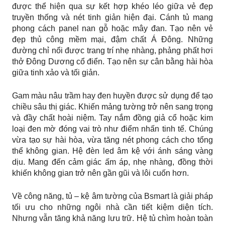
được thể hiện qua sự kết hợp khéo léo giữa vẻ đẹp
truyền thống và nét tinh giản hiện đại. Cánh tủ mang
phong cách panel nan gỗ hoặc mây đan. Tạo nên vẻ
đẹp thủ công mềm mại, đậm chất Á Đông. Những
đường chỉ nổi được trang trí nhẹ nhàng, phảng phất hơi
thở Đông Dương cổ điển. Tạo nên sự cân bằng hài hòa
giữa tinh xảo và tối giản.
Gam màu nâu trầm hay đen huyền được sử dụng để tạo
chiều sâu thị giác. Khiến mảng tường trở nên sang trọng
và đầy chất hoài niệm. Tay nắm đồng giả cổ hoặc kim
loại đen mờ đóng vai trò như điểm nhấn tinh tế. Chúng
vừa tạo sự hài hòa, vừa tăng nét phong cách cho tổng
thể không gian. Hệ đèn led âm kệ với ánh sáng vàng
dịu. Mang đến cảm giác ấm áp, nhẹ nhàng, đồng thời
khiến không gian trở nên gần gũi và lôi cuốn hơn.
Về công năng, tủ – kệ âm tường của Bsmart là giải pháp
tối ưu cho những ngôi nhà cần tiết kiệm diện tích.
Nhưng vẫn tăng khả năng lưu trữ. Hệ tủ chìm hoàn toàn