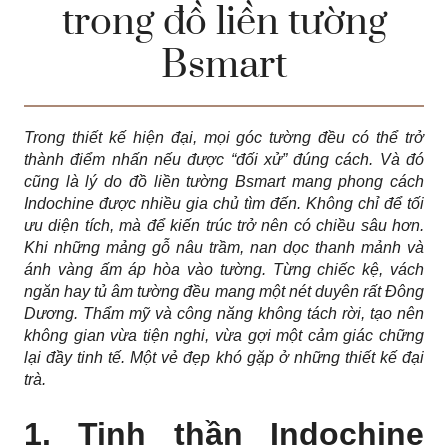
trong đồ liền tường
Bsmart
Trong thiết kế hiện đại, mọi góc tường đều có thể trở
thành điểm nhấn nếu được “đối xử” đúng cách. Và đó
cũng là lý do đồ liền tường Bsmart mang phong cách
Indochine được nhiều gia chủ tìm đến. Không chỉ để tối
ưu diện tích, mà để kiến trúc trở nên có chiều sâu hơn.
Khi những mảng gỗ nâu trầm, nan dọc thanh mảnh và
ánh vàng ấm áp hòa vào tường. Từng chiếc kệ, vách
ngăn hay tủ âm tường đều mang một nét duyên rất Đông
Dương. Thẩm mỹ và công năng không tách rời, tạo nên
không gian vừa tiện nghi, vừa gợi một cảm giác chững
lại đầy tinh tế. Một vẻ đẹp khó gặp ở những thiết kế đại
trà.
1. Tinh thần Indochine