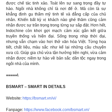
được chế tác tinh xảo. Toát lên sự sang trọng đầy tự
hào. Ngôi nhà không chỉ là nơi để ở. Mà còn là sự
khẳng định gu thẩm mỹ tinh tế và đẳng cấp của chủ
nhân. Khiến bất kỳ vị khách nào ghé thăm cũng cảm
nhận được sự trân trọng trong từng sự sắp đặt. Hơn hết,
Indochine còn khơi gợi mạch cảm xúc gắn kết giữa
truyền thống và hiện đại. Sống trong nhịp thời đại,
nhưng vẫn chạm vào hơi thở văn hóa Việt. Từng họa
tiết, chất liệu, màu sắc như kể lại những câu chuyện
xưa cũ. Giúp gia chủ vừa tận hưởng tiện nghi, vừa cảm
nhận được niềm tự hào về bản sắc dân tộc ngay trong
ngôi nhà của mình.
=====\
BSMART – SMART IN DETAILS
Website:
https://bsmart.vn/vi/
Fanpage:
https://www.facebook.com/bsmart.vn/