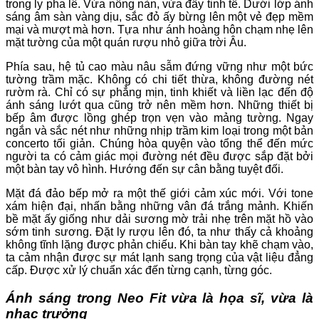
trong ly pha lê. Vừa nồng nàn, vừa đầy tinh tế. Dưới lớp ánh
sáng âm sàn vàng dịu, sắc đỏ ấy bừng lên một vẻ đẹp mềm
mại và mượt mà hơn. Tựa như ánh hoàng hôn chạm nhẹ lên
mặt tường của một quán rượu nhỏ giữa trời Âu.
Phía sau, hệ tủ cao màu nâu sẫm đứng vững như một bức
tường trầm mặc. Không có chi tiết thừa, không đường nét
rườm rà. Chỉ có sự phẳng mịn, tinh khiết và liền lạc đến độ
ánh sáng lướt qua cũng trở nên mềm hơn. Những thiết bị
bếp âm được lồng ghép trọn vẹn vào mảng tường. Ngay
ngắn và sắc nét như những nhịp trầm kim loại trong một bản
concerto tối giản. Chúng hòa quyện vào tổng thể đến mức
người ta có cảm giác mọi đường nét đều được sắp đặt bởi
một bàn tay vô hình. Hướng đến sự cân bằng tuyệt đối.
Mặt đá đảo bếp mở ra một thế giới cảm xúc mới. Với tone
xám hiện đại, nhấn bằng những vân đá trắng mảnh. Khiến
bề mặt ấy giống như dải sương mờ trải nhẹ trên mặt hồ vào
sớm tinh sương. Đặt ly rượu lên đó, ta như thấy cả khoảng
không tĩnh lặng được phản chiếu. Khi bàn tay khẽ chạm vào,
ta cảm nhận được sự mát lạnh sang trọng của vật liệu đẳng
cấp. Được xử lý chuẩn xác đến từng cạnh, từng góc.
Ánh sáng trong Neo Fit vừa là họa sĩ, vừa là
nhạc trưởng