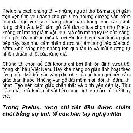
Prelux là cách chúng tôi – những người thợ Bsmart gửi gắm
trọn vẹn tình yêu dành cho gỗ. Cho những đường vân mềm
mại đã ngủ yên suốt hàng chục năm trong lòng các cánh
rừng châu Âu. Mỗi tấm gỗ Sồi được lựa chọn cho Prelux
không chỉ mang giá trị vật liệu. Mà còn mang ký ức của nắng,
của gió, của những mùa lá rơi. Để khi bước vào không gian
bếp này, bạn như cảm nhận được hơi ấm trong trẻo của buổi
sớm. Ánh sáng nhẹ nhàng len qua tán lá và mùi hương tự
nhiên thuần khiết của rừng già.
Chúng tôi chọn gỗ Sồi không chỉ bởi tính ổn định vượt trội
trong khí hậu Việt Nam. Hay khả năng co giãn linh hoạt theo
từng mùa. Mà bởi sắc vàng dịu nhẹ của nó luôn gợi nên cảm
giác thân thuộc. Những vân gỗ dài mềm mại, đôi khi đậm, khi
nhạt. Tạo nên cảm giác chân thật và bình yên đến lạ. Thứ
cảm giác mà khó một vật liệu công nghiệp nào có thể thay
thế.
Trong Prelux, từng chi tiết đều được chăm
chút bằng sự tinh tế của bàn tay nghệ nhân