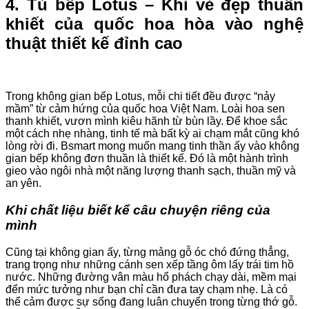
4. Tủ bếp Lotus – Khi vẻ đẹp thuần
khiết của quốc hoa hòa vào nghệ
thuật thiết kế đỉnh cao
Trong không gian bếp Lotus, mỗi chi tiết đều được “nảy
mầm” từ cảm hứng của quốc hoa Việt Nam. Loài hoa sen
thanh khiết, vươn mình kiêu hãnh từ bùn lầy. Để khoe sắc
một cách nhẹ nhàng, tinh tế mà bất kỳ ai chạm mắt cũng khó
lòng rời đi. Bsmart mong muốn mang tinh thần ấy vào không
gian bếp không đơn thuần là thiết kế. Đó là một hành trình
gieo vào ngôi nhà một năng lượng thanh sạch, thuần mỹ và
an yên.
Khi chất liệu biết kể câu chuyện riêng của
mình
Cũng tại không gian ấy, từng mảng gỗ óc chó đứng thẳng,
trang trọng như những cánh sen xếp tầng ôm lấy trái tim hồ
nước. Những đường vân màu hổ phách chạy dài, mềm mại
đến mức tưởng như bạn chỉ cần đưa tay chạm nhẹ. Là có
thể cảm được sự sống đang luân chuyển trong từng thớ gỗ.