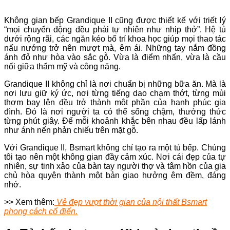
Không gian bếp Grandique II cũng được thiết kế với triết lý
“mọi chuyển động đều phải tự nhiên như nhịp thở”. Hệ tủ
dưới rộng rãi, các ngăn kéo bố trí khoa học giúp mọi thao tác
nấu nướng trở nên mượt mà, êm ái. Những tay nắm đồng
ánh đỏ như hòa vào sắc gỗ. Vừa là điểm nhấn, vừa là cầu
nối giữa thẩm mỹ và công năng.
Grandique II không chỉ là nơi chuẩn bị những bữa ăn. Mà là
nơi lưu giữ ký ức, nơi từng tiếng dao chạm thớt, từng mùi
thơm bay lên đều trở thành một phần của hạnh phúc gia
đình. Đó là nơi người ta có thể sống chậm, thưởng thức
từng phút giây. Để mỗi khoảnh khắc bên nhau đều lấp lánh
như ánh nến phản chiếu trên mặt gỗ.
Với Grandique II, Bsmart không chỉ tạo ra một tủ bếp. Chúng
tôi tạo nên một không gian đầy cảm xúc. Nơi cái đẹp của tự
nhiên, sự tinh xảo của bàn tay người thợ và tâm hồn của gia
chủ hòa quyện thành một bản giao hưởng êm đềm, đáng
nhớ.
>> Xem thêm:
Vẻ đẹp vượt thời gian của nội thất Bsmart
phong cách cổ điển.