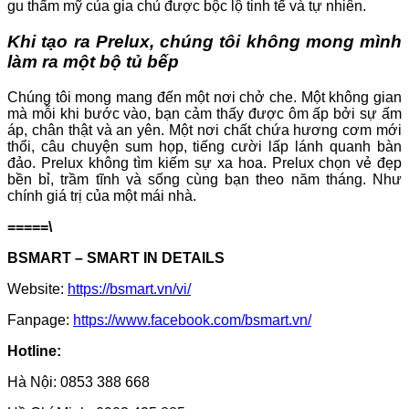
gu thẩm mỹ của gia chủ được bộc lộ tinh tế và tự nhiên.
Khi tạo ra Prelux, chúng tôi không mong mình
làm ra một bộ tủ bếp
Chúng tôi mong mang đến một nơi chở che. Một không gian
mà mỗi khi bước vào, bạn cảm thấy được ôm ấp bởi sự ấm
áp, chân thật và an yên. Một nơi chất chứa hương cơm mới
thổi, câu chuyện sum họp, tiếng cười lấp lánh quanh bàn
đảo. Prelux không tìm kiếm sự xa hoa. Prelux chọn vẻ đẹp
bền bỉ, trầm tĩnh và sống cùng bạn theo năm tháng. Như
chính giá trị của một mái nhà.
=====\
BSMART – SMART IN DETAILS
Website:
https://bsmart.vn/vi/
Fanpage:
https://www.facebook.com/bsmart.vn/
Hotline:
Hà Nội: 0853 388 668