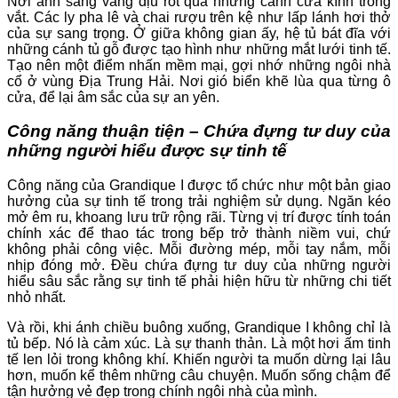
Nơi ánh sáng vàng dịu rót qua những cánh cửa kính trong
vắt. Các ly pha lê và chai rượu trên kệ như lấp lánh hơi thở
của sự sang trọng. Ở giữa không gian ấy, hệ tủ bát đĩa với
những cánh tủ gỗ được tạo hình như những mắt lưới tinh tế.
Tạo nên một điểm nhấn mềm mại, gợi nhớ những ngôi nhà
cổ ở vùng Địa Trung Hải. Nơi gió biển khẽ lùa qua từng ô
cửa, để lại âm sắc của sự an yên.
Công năng thuận tiện – Chứa đựng tư duy của
những người hiểu được sự tinh tế
Công năng của Grandique I được tổ chức như một bản giao
hưởng của sự tinh tế trong trải nghiệm sử dụng. Ngăn kéo
mở êm ru, khoang lưu trữ rộng rãi. Từng vị trí được tính toán
chính xác để thao tác trong bếp trở thành niềm vui, chứ
không phải công việc. Mỗi đường mép, mỗi tay nắm, mỗi
nhịp đóng mở. Đều chứa đựng tư duy của những người
hiểu sâu sắc rằng sự tinh tế phải hiện hữu từ những chi tiết
nhỏ nhất.
Và rồi, khi ánh chiều buông xuống, Grandique I không chỉ là
tủ bếp. Nó là cảm xúc. Là sự thanh thản. Là một hơi ấm tinh
tế len lỏi trong không khí. Khiến người ta muốn dừng lại lâu
hơn, muốn kể thêm những câu chuyện. Muốn sống chậm để
tận hưởng vẻ đẹp trong chính ngôi nhà của mình.