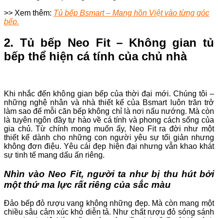
>> Xem thêm:
Tủ bếp Bsmart – Mang hồn Việt vào từng góc
bếp.
2. Tủ bếp Neo Fit – Không gian tủ
bếp thể hiện cá tính của chủ nhà
Khi nhắc đến không gian bếp của thời đại mới. Chúng tôi –
những nghệ nhân và nhà thiết kế của Bsmart luôn trăn trở
làm sao để mỗi căn bếp không chỉ là nơi nấu nướng. Mà còn
là tuyên ngôn đầy tự hào về cá tính và phong cách sống của
gia chủ. Từ chính mong muốn ấy, Neo Fit ra đời như một
thiết kế dành cho những con người yêu sự tối giản nhưng
không đơn điệu. Yêu cái đẹp hiện đại nhưng vẫn khao khát
sự tinh tế mang dấu ấn riêng.
Nhìn vào Neo Fit, người ta như bị thu hút bởi
một thứ ma lực rất riêng của sắc màu
Đảo bếp đỏ rượu vang không những đẹp. Mà còn mang một
chiều sâu cảm xúc khó diễn tả. Như chất rượu đỏ sóng sánh