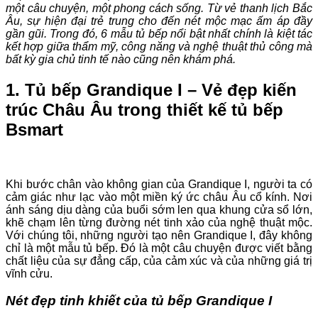
một câu chuyện, một phong cách sống. Từ vẻ thanh lịch Bắc
Âu, sự hiện đại trẻ trung cho đến nét mộc mạc ấm áp đầy
gần gũi. Trong đó, 6 mẫu tủ bếp nổi bật nhất chính là kiệt tác
kết hợp giữa thẩm mỹ, công năng và nghệ thuật thủ công mà
bất kỳ gia chủ tinh tế nào cũng nên khám phá.
1. Tủ bếp Grandique I – Vẻ đẹp kiến
trúc Châu Âu trong thiết kế tủ bếp
Bsmart
Khi bước chân vào không gian của Grandique I, người ta có
cảm giác như lạc vào một miền ký ức châu Âu cổ kính. Nơi
ánh sáng dịu dàng của buổi sớm len qua khung cửa sổ lớn,
khẽ chạm lên từng đường nét tinh xảo của nghệ thuật mộc.
Với chúng tôi, những người tạo nên Grandique I, đây không
chỉ là một mẫu tủ bếp. Đó là một câu chuyện được viết bằng
chất liệu của sự đẳng cấp, của cảm xúc và của những giá trị
vĩnh cửu.
Nét đẹp tinh khiết của tủ bếp Grandique I