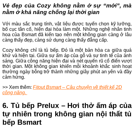
Vẻ đẹp của Cozy không nằm ở sự “mới”, mà
nằm ở khả năng chống lại thời gian
Với màu sắc trung tính, vật liệu được tuyển chọn kỹ lưỡng,
bố cục tân cổ, hiện đại hòa làm một. Những nghệ nhân tinh
hoa của Bsmart đã kiến tạo nên một không gian càng ở lâu
càng thấy đẹp, càng sử dụng càng thấy đẳng cấp.
Cozy không chỉ là tủ bếp. Đó là một bản hòa ca giữa quá
khứ và hiện tại. Giữa sự ấm áp của gỗ và sự tinh tế của ánh
sáng. Giữa công năng hiện đại và nét quyến rũ cổ điển vượt
thời gian. Một không gian khiến mỗi khoảnh khắc sinh hoạt
thường ngày bỗng trở thành những giây phút an yên và đầy
cảm hứng.
>> Xem thêm:
Fitout Bsmart – Câu chuyện về thiết kế 2D
công năng.
6. Tủ bếp Prelux – Hơi thở ấm áp của
tự nhiên trong không gian nội thất tủ
bếp Bsmart