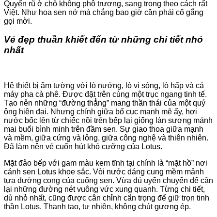
Quyến rũ ở chỗ không phô trương, sang trọng theo cách rất
Việt. Như hoa sen nở mà chẳng bao giờ cần phải cố gắng
gọi mời.
Vẻ đẹp thuần khiết đến từ những chi tiết nhỏ
nhất
Hệ thiết bị âm tường với lò nướng, lò vi sóng, lò hấp và cả
máy pha cà phê. Được đặt trên cùng một trục ngang tinh tế.
Tạo nên những “đường thẳng” mang thần thái của một quý
ông hiện đại. Nhưng chính giữa bố cục mạnh mẽ ấy, hơi
nước bốc lên từ chiếc nồi trên bếp lại giống làn sương mảnh
mai buổi bình minh trên đầm sen. Sự giao thoa giữa mạnh
và mềm, giữa cứng và lỏng, giữa công nghệ và thiên nhiên.
Đã làm nên vẻ cuốn hút khó cưỡng của Lotus.
Mặt đảo bếp với gam màu kem tĩnh tại chính là “mặt hồ” nơi
cánh sen Lotus khoe sắc. Vòi nước dáng cung mềm mảnh
tựa đường cong của cuống sen. Vừa đủ uyển chuyển để cân
lại những đường nét vuông vức xung quanh. Từng chi tiết,
dù nhỏ nhất, cũng được cân chỉnh cẩn trọng để giữ trọn tinh
thần Lotus. Thanh tao, tự nhiên, không chút gượng ép.