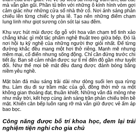
mà vẫn gần gũi. Phần tủ trên với những ô kính hình vòm gợi
cảm giác như những cửa sổ nhà thờ cổ. Nơi ánh sáng phản
chiếu lên từng chiếc ly pha lê. Tạo nên những điểm chạm
lung linh như giọt sương còn sót lại sau đêm.
Khu vực hút mùi được ốp gỗ với hoa văn chạm trổ tinh xảo
chẳng khác gì một tác phẩm nghệ thuật treo giữa bếp. Đó là
nơi hội tụ kỹ nghệ của những người thợ giỏi nhất. Để từng
đường khắc đều mang một hơi thở riêng. Mạnh mẽ nhưng
mềm mại, cổ điển nhưng sống động. Chỉ cần đứng trước chi
tiết ấy. Bạn sẽ cảm nhận được sự tỉ mỉ đến độ gần như tuyệt
đối. Như thể mọi bề mặt đều đang được đánh bóng bằng
niềm yêu nghề.
Mặt bàn đá màu sáng trải dài như dòng suối len qua rừng
thu. Làm dịu đi sự trầm mặc của gỗ, đồng thời mở ra một
không gian thoáng đạt, thuần khiết. Những vân đá mỏng nhẹ
như mây trời, kết hợp cùng ánh sáng trần phản chiếu trên bề
mặt. Khiến căn bếp luôn rạng rỡ mà vẫn giữ được vẻ ấm áp
bao bọc.
Công năng được bố trí khoa học, đem lại trải
nghiệm tiện nghi cho gia chủ