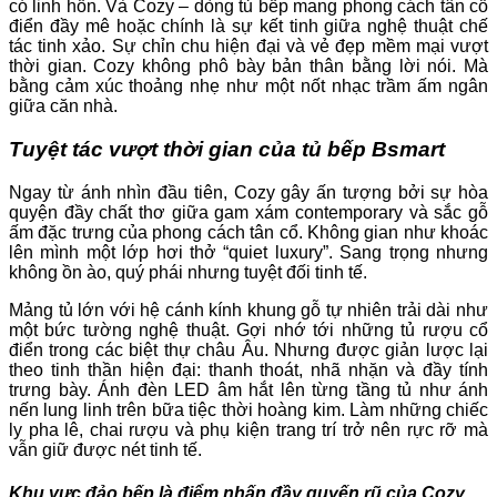
có linh hồn. Và Cozy – dòng tủ bếp mang phong cách tân cổ
điển đầy mê hoặc chính là sự kết tinh giữa nghệ thuật chế
tác tinh xảo. Sự chỉn chu hiện đại và vẻ đẹp mềm mại vượt
thời gian. Cozy không phô bày bản thân bằng lời nói. Mà
bằng cảm xúc thoảng nhẹ như một nốt nhạc trầm ấm ngân
giữa căn nhà.
Tuyệt tác vượt thời gian của tủ bếp Bsmart
Ngay từ ánh nhìn đầu tiên, Cozy gây ấn tượng bởi sự hòa
quyện đầy chất thơ giữa gam xám contemporary và sắc gỗ
ấm đặc trưng của phong cách tân cổ. Không gian như khoác
lên mình một lớp hơi thở “quiet luxury”. Sang trọng nhưng
không ồn ào, quý phái nhưng tuyệt đối tinh tế.
Mảng tủ lớn với hệ cánh kính khung gỗ tự nhiên trải dài như
một bức tường nghệ thuật. Gợi nhớ tới những tủ rượu cổ
điển trong các biệt thự châu Âu. Nhưng được giản lược lại
theo tinh thần hiện đại: thanh thoát, nhã nhặn và đầy tính
trưng bày. Ánh đèn LED âm hắt lên từng tầng tủ như ánh
nến lung linh trên bữa tiệc thời hoàng kim. Làm những chiếc
ly pha lê, chai rượu và phụ kiện trang trí trở nên rực rỡ mà
vẫn giữ được nét tinh tế.
Khu vực đảo bếp là điểm nhấn đầy quyến rũ của Cozy