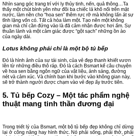
Nhìn sang góc trang trí với ly thủy tinh, nến, quả thông…Ta
thấy một chút bình yên như đôi ba chiếc lá khô nổi trên mặt
nước, làm nền cho “hoa sen” thêm rực rỡ mà không lấn át sự
tĩnh lặng vốn có. Tất cả hòa làm một. Tạo nên một không
gian mà chỉ cần đứng vào là đã cảm nhận được hơi ấm. Sự
thuần lành và một cảm giác được “gột sạch” những ồn ào
của ngày dài.
Lotus không phải chỉ là một bộ tủ bếp
Đó là hình ảnh của sự tái sinh, của vẻ đẹp thanh khiết vươn
lên từ những điều thô ráp. Đó là cách Bsmart kể câu chuyện
về hoa sen bằng ngôn ngữ của vật liệu, ánh sáng, đường
nét và cảm xúc. Và chính bạn khi bước vào không gian này,
sẽ trở thành người được chạm vào vẻ đẹp ấy trước tiên.
5. Tủ bếp Cozy – Một tác phẩm nghệ
thuật mang tinh thần đương đại
Trong triết lý của Bsmart, một bộ tủ bếp đẹp không chỉ dừng
lại ở công năng hay hình thức. Nó phải sống, phải thở, phải