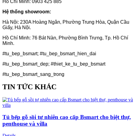
Hồ Chí Minh: 0903 425 885
Hệ thống showroom:
Hà Nội: 230A Hoàng Ngân, Phường Trung Hòa, Quận Cầu
Giấy, Hà Nội.
Hồ Chí Minh: 76 Bát Nàn, Phường Bình Trưng, ​​​​Tp. Hồ Chí
Minh.
#tu_bep_bsmart; #tu_bep_bsmart_hien_dai
#tu_bep_bsmart_dep; #thiet_ke_tu_bep_bsmart
#tu_bep_bsmart_sang_trong
TIN TỨC KHÁC
Tủ bếp gỗ sồi tự nhiên cao cấp Bsmart cho biệt thự,
penthouse và villa
Details