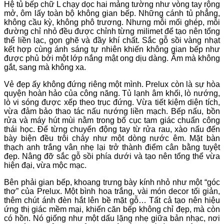
Hệ tủ bếp chữ L chạy dọc hai mảng tường như vòng tay rộng
mở, ôm lấy toàn bộ không gian bếp. Những cánh tủ phẳng,
không cầu kỳ, không phô trương. Nhưng mỗi mối ghép, mỗi
đường chỉ nhỏ đều được chỉnh từng milimet để tạo nên tổng
thể liền lạc, gọn ghẽ và đầy khí chất. Sắc gỗ sồi vàng nhạt
kết hợp cùng ánh sáng tự nhiên khiến không gian bếp như
được phủ bởi một lớp nắng mật ong dịu dàng. Ấm mà không
gắt, sang mà không xa.
Vẻ đẹp ấy không đứng riêng một mình. Prelux còn là sự hòa
quyện hoàn hảo của công năng. Tủ lạnh âm khối, lò nướng,
lò vi sóng được xếp theo trục đứng. Vừa tiết kiệm diện tích,
vừa đảm bảo thao tác nấu nướng liền mạch. Bếp nấu, bồn
rửa và máy hút mùi nằm trong bố cục tam giác chuẩn công
thái học. Để từng chuyển động tay từ rửa rau, xào nấu đến
bày biện đều trôi chảy như một dòng nước êm. Mặt bàn
thạch anh trắng vân nhẹ lại trở thành điểm cân bằng tuyệt
đẹp. Nâng đỡ sắc gỗ sồi phía dưới và tạo nên tổng thể vừa
hiện đại, vừa mộc mạc.
Bên phải gian bếp, khoang trưng bày kính nhỏ như một “góc
thơ” của Prelux. Một bình hoa trắng, vài món decor tối giản,
thêm chút ánh đèn hắt lên bề mặt gỗ… Tất cả tạo nên hiệu
ứng thị giác mềm mại, khiến căn bếp không chỉ đẹp, mà còn
có hồn. Nó giống như một dấu lặng nhẹ giữa bản nhạc, nơi