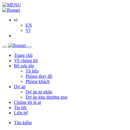
vi
EN
VI
Trang chủ
Về chúng tôi
Bộ sưu tập
Tủ bếp
Phòng thay đồ
Phòng khách
Dự án
Dự án tư nhân
Dự án khu thương mại
Chúng tôi là ai
Tin tức
Liên hệ
Tìm kiếm