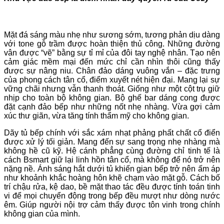
Mặt đá sáng màu nhẹ như sương sớm, tương phản dịu dàng
với tone gỗ trầm được hoàn thiện thủ công. Những đường
vân được “vẽ” bằng sự tỉ mỉ của đôi tay nghệ nhân. Tạo nên
cảm giác mềm mại đến mức chỉ cần nhìn thôi cũng thấy
được sự nâng niu. Chân đảo dáng vuông vắn – đặc trưng
của phong cách tân cổ, điểm xuyết nét hiện đại. Mang lại sự
vững chãi nhưng vẫn thanh thoát. Giống như một cột trụ giữ
nhịp cho toàn bộ không gian. Bộ ghế bar dáng cong được
đặt cạnh đảo bếp như những nốt nhẹ nhàng. Vừa gợi cảm
xúc thư giãn, vừa tăng tính thẩm mỹ cho không gian.
Dãy tủ bếp chính với sắc xám nhạt phảng phất chất cổ điển
được xử lý tối giản. Mang đến sự sang trọng nhẹ nhàng mà
không hề cũ kỹ. Hệ cánh phẳng cùng đường chỉ tinh tế là
cách Bsmart giữ lại linh hồn tân cổ, mà không để nó trở nên
nặng nề. Ánh sáng hắt dưới tủ khiến gian bếp trở nên ấm áp
như khoảnh khắc hoàng hôn khẽ chạm vào mặt gỗ. Cách bố
trí chậu rửa, kệ dao, bề mặt thao tác đều được tính toán tinh
vi để mọi chuyển động trong bếp đều mượt như dòng nước
êm. Giúp người nội trợ cảm thấy được tôn vinh trong chính
không gian của mình.