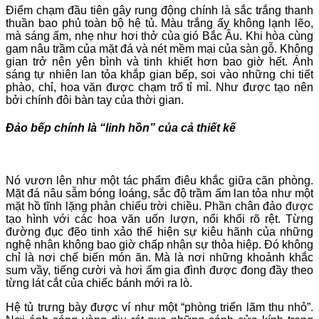
Điểm chạm đầu tiên gây rung động chính là sắc trắng thanh
thuần bao phủ toàn bộ hệ tủ. Màu trắng ấy không lạnh lẽo,
mà sáng ấm, nhẹ như hơi thở của gió Bắc Âu. Khi hòa cùng
gam nâu trầm của mặt đá và nét mềm mại của sàn gỗ. Không
gian trở nên yên bình và tinh khiết hơn bao giờ hết. Ánh
sáng tự nhiên lan tỏa khắp gian bếp, soi vào những chi tiết
phào, chỉ, hoa văn được chạm trổ tỉ mỉ. Như được tạo nên
bởi chính đôi bàn tay của thời gian.
Đảo bếp chính là “linh hồn” của cả thiết kế
Nó vươn lên như một tác phẩm điêu khắc giữa căn phòng.
Mặt đá nâu sẫm bóng loáng, sắc độ trầm ấm lan tỏa như một
mặt hồ tĩnh lặng phản chiếu trời chiều. Phần chân đảo được
tạo hình với các hoa văn uốn lượn, nổi khối rõ rệt. Từng
đường đục đẽo tinh xảo thể hiện sự kiêu hãnh của những
nghệ nhân không bao giờ chấp nhận sự thỏa hiệp. Đó không
chỉ là nơi chế biến món ăn. Mà là nơi những khoảnh khắc
sum vầy, tiếng cười và hơi ấm gia đình được đong đầy theo
từng lát cắt của chiếc bánh mới ra lò.
Hệ tủ trưng bày được ví như một “phòng triển lãm thu nhỏ”.