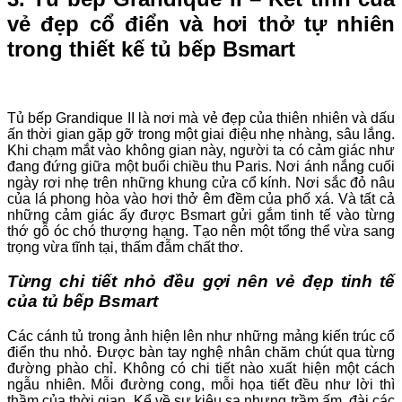
vẻ đẹp cổ điển và hơi thở tự nhiên
trong thiết kế tủ bếp Bsmart
Tủ bếp Grandique II là nơi mà vẻ đẹp của thiên nhiên và dấu
ấn thời gian gặp gỡ trong một giai điệu nhẹ nhàng, sâu lắng.
Khi chạm mắt vào không gian này, người ta có cảm giác như
đang đứng giữa một buổi chiều thu Paris. Nơi ánh nắng cuối
ngày rơi nhẹ trên những khung cửa cổ kính. Nơi sắc đỏ nâu
của lá phong hòa vào hơi thở êm đềm của phố xá. Và tất cả
những cảm giác ấy được Bsmart gửi gắm tinh tế vào từng
thớ gỗ óc chó thượng hạng. Tạo nên một tổng thể vừa sang
trọng vừa tĩnh tại, thấm đẫm chất thơ.
Từng chi tiết nhỏ đều gợi nên vẻ đẹp tinh tế
của tủ bếp Bsmart
Các cánh tủ trong ảnh hiện lên như những mảng kiến trúc cổ
điển thu nhỏ. Được bàn tay nghệ nhân chăm chút qua từng
đường phào chỉ. Không có chi tiết nào xuất hiện một cách
ngẫu nhiên. Mỗi đường cong, mỗi họa tiết đều như lời thì
thầm của thời gian. Kể về sự kiêu sa nhưng trầm ấm, đài các