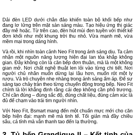
Dải đèn LED dưới chân đảo khiến toàn bộ khối bếp như
đang lơ lửng trên mặt sàn sáng màu. Tạo hiệu ứng thị giác
đầy mê hoặc. Từ trên cao, đèn hút mùi đen tuyền với thiết kế
đơn khối như một khung trời thu nhỏ. Vừa mạnh mẽ, vừa
mềm mại trong dáng hình.
Và rồi, khi nhìn toàn cảnh Neo Fit trong ánh sáng dịu. Ta cảm
nhận một nguồn năng lượng hiện đại lan tỏa khắp không
gian. Đây không còn là căn bếp đơn thuần, mà là một không
gian mở. Nơi chất nghệ thuật len lỏi vào từng chi tiết. Nơi
người chủ nhân muốn dừng lại lâu hơn, muốn rót một ly
rượu. Và trò chuyện nhẹ nhàng trong ánh sáng ấm áp. Để sự
sáng tạo chảy tràn theo từng chuyển động trong bếp. Neo Fit
chính là lời khẳng định rằng cái đẹp không cần phô trương.
Chỉ cần đúng – đúng sắc độ, đúng chất liệu, đúng cảm xúc là
đủ để chạm vào trái tim người nhìn.
Với Neo Fit, Bsmart mang đến một chuẩn mực mới cho căn
bếp hiện đại: mạnh mẽ mà tinh tế. Tối giản mà đầy chiều
sâu, cá tính mà vẫn thanh tao đến lạ thường.
3. Tủ bếp Grandique II – Kết tinh của