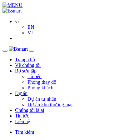
vi
EN
VI
Trang chủ
Về chúng tôi
Bộ sưu tập
Tủ bếp
Phòng thay đồ
Phòng khách
Dự án
Dự án tư nhân
Dự án khu thương mại
Chúng tôi là ai
Tin tức
Liên hệ
Tìm kiếm