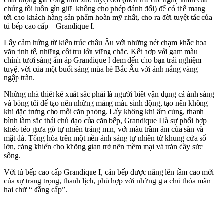
chúng tôi luôn gìn giữ, không cho phép đánh đổi) để có thể mang
tới cho khách hàng sản phẩm hoàn mỹ nhất, cho ra đời tuyệt tác của
tủ bếp cao cấp – Grandique I.
Lấy cảm hứng từ kiến trúc châu Âu với những nét chạm khắc hoa
văn tinh tế, những cột trụ lớn vững chắc. Kết hợp với gam màu
chính tươi sáng ấm áp Grandique I đem đến cho bạn trải nghiệm
tuyệt vời của một buổi sáng mùa hè Bắc Âu với ánh nắng vàng
ngập tràn.
Những nhà thiết kế xuất sắc phải là người biết vận dụng cả ánh sáng
và bóng tối để tạo nên những mảng màu sinh động, tạo nên không
khí đặc trưng cho mỗi căn phòng. Lấy không khí ấm cúng, thanh
bình làm sắc thái chủ đạo của căn bếp, Grandique I là sự phối hợp
khéo léo giữa gỗ tự nhiên trắng mịn, với màu trầm ấm của sàn và
mặt đá. Tổng hòa trên một nền ánh sáng tự nhiên từ khung cửa sổ
lớn, càng khiến cho không gian trở nên mềm mại và tràn đầy sức
sống.
Với tủ bếp cao cấp Grandique I, căn bếp được nâng lên tầm cao mới
của sự trang trọng, thanh lịch, phù hợp với những gia chủ thỏa mãn
hai chữ “ đẳng cấp”.