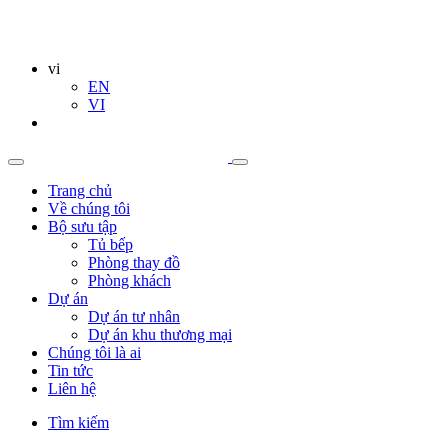
vi
EN
VI
Trang chủ
Về chúng tôi
Bộ sưu tập
Tủ bếp
Phòng thay đồ
Phòng khách
Dự án
Dự án tư nhân
Dự án khu thương mại
Chúng tôi là ai
Tin tức
Liên hệ
Tìm kiếm